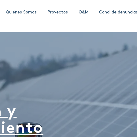
Quiénes Somos
Proyectos
O&M
Canal de denuncia
 y
iento