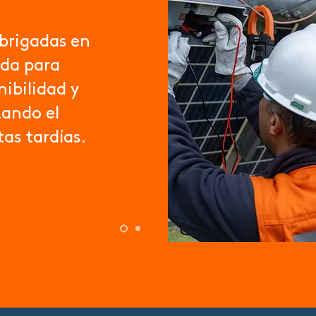
 brigadas en
ada para
nibilidad y
zando el
as tardías.