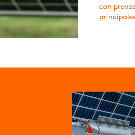
con provee
principale