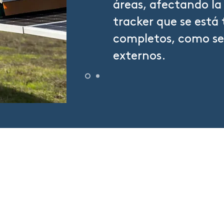
áreas, afectando la
tracker que se está
completos, como se
externos.
contacto@geom.energy
Chile
: ​
Los Militares 5890, of. 1701, Las Condes, Santiago
Perú
:
Avenida Santa Cruz 381, Piso 5, Miraflores, Lima
España
:
Ayuntamiento 26-2, Valencia
Uruguay
: B
v. España 2253, Montevideo
UK
:
2nd FL Windsor House, 40/41 Great Castle St., London, W1W 8