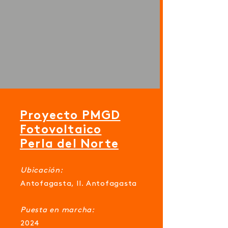
Proyecto PMGD
Fotovoltaico
Perla del Norte
Ubicación:
Antofagasta, II. Antofagasta
Puesta en marcha:
2024