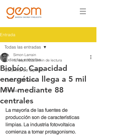
Entrada
Todas las entradas
Simon Larrain
Todas las entradas
12 sept 2022
3 min de lectura
Biobío: Capacidad
Columna de Opinión
energética llega a 5 mil
Carta al Director
MW mediante 88
Prensa
centrales
La mayoría de las fuentes de 
producción son de características 
limpias. La industria fotovoltaica 
comienza a tomar protagonismo.