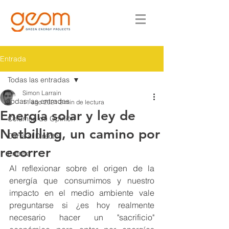
Entrada
Todas las entradas
Simon Larrain
Todas las entradas
11 ago 2021
2 min de lectura
Energía solar y ley de
Columna de Opinión
Netbilling, un camino por
Carta al Director
recorrer
Prensa
Al reflexionar sobre el origen de la 
energía que consumimos y nuestro 
impacto en el medio ambiente vale 
preguntarse si ¿es hoy realmente 
necesario hacer un "sacrificio" 